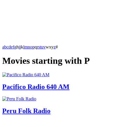
a
b
c
d
e
f
g
h
i
j
k
l
m
n
o
p
q
r
s
t
u
v
w
x
y
z
#
Movies starting with P
Pacifico Radio 640 AM
Peru Folk Radio